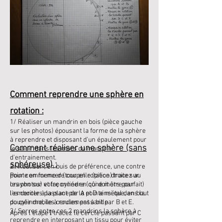
Comment reprendre une sphère en
rotation :
1/ Réaliser un mandrin en bois (pièce gauche
sur les photos) épousant la forme de la sphère
à reprendre et disposant d'un épaulement pour
Comment réaliser une sphère (sans
le saisir dans les mors du mandrin
d'entrainement.
sphéreuse) :
2/ Réaliser , en buis de préférence, une contre
pointe en forme de coupelle (pièce droite sur
Pour commencer (tour en rotation) tracez au
les photos) et façonnée en cône mors pour
crayon sur votre cylindre (qui doit être parfait)
l'emboiter à la place de la pointe métal dans la
les cercles passant par A et D ainsi que, en bout
poupée mobile à roulement à bille .
du cylindre, les cercles passant par B et E.
I
3/ Serrer entre ces 2 mandrins la sphère à
Après l'étape
tracez le cercle passant par C
reprendre en interposant un tissu pour éviter