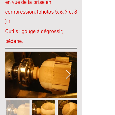
en vue de la prise en
compression.
(photos 5, 6, 7 et 8
) ↑
Outils : gouge à dégrossir,
bédane.