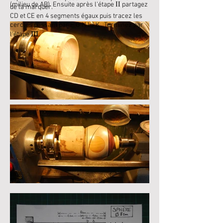
II
(milieu de AB). Ensuite après l'étape
partagez
de la marquer.
CD et CE en 4 segments égaux puis tracez les
cercles passant par F G H I J K . Terminez par
III
l'étape
.
Grand saladier en olivier :