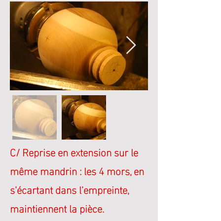
C/ Reprise en extension sur le
même mandrin
: les 4 mors, en
s’écartant dans l’empreinte,
maintiennent la pièce.