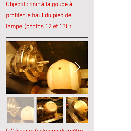
Objectif : finir à la gouge à
profiler le haut du pied de
lampe.
(photos 12 et 13) ↑
D/ Vissage (selon un diamètre