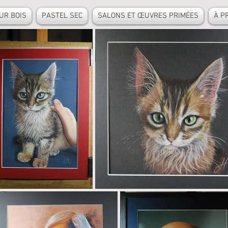
UR BOIS
PASTEL SEC
SALONS ET ŒUVRES PRIMÉES
À P