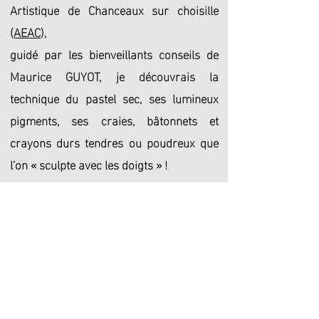
Artistique de Chanceaux sur choisille
(
AEAC
),
guidé par les bienveillants conseils de
Maurice GUYOT, je découvrais la
technique du pastel sec, ses lumineux
pigments, ses craies, bâtonnets et
crayons durs tendres ou poudreux que
l’on « sculpte avec les doigts » !
De 2009 à 2025 j’ai vu, lors de divers
salons,
mes créations primées
à 30
reprises (14 pastels, 14 sculptures et 2
pastels et sculptures).
Tous mes objets tournés et sculptés